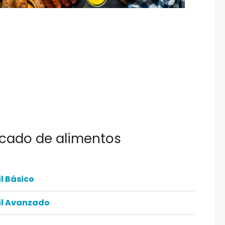
icado de alimentos
il Básico
il Avanzado