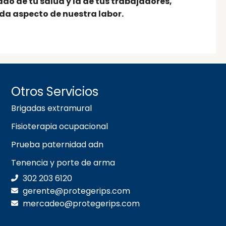
do de tu salud y la de tus trabajadores,
da aspecto de nuestra labor.
Otros Servicios
Brigadas extramural
Fisioterapia ocupacional
Prueba paternidad adn
Tenencia y porte de arma
302 203 6120
gerente@protegerips.com
mercadeo@protegerips.com