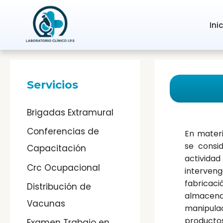
Ir
al
Ini
contenido
Servicios
Brigadas Extramural
Conferencias de
En materi
se consi
Capacitación
activid
Crc Ocupacional
interven
fabricaci
Distribución de
almacen
Vacunas
manipula
productos
Examen Trabajo en