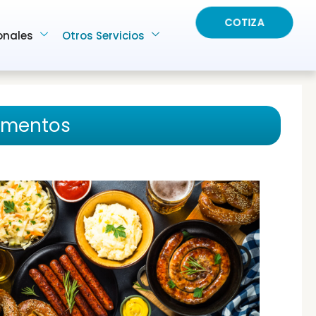
COTIZA
onales
Otros Servicios
imentos