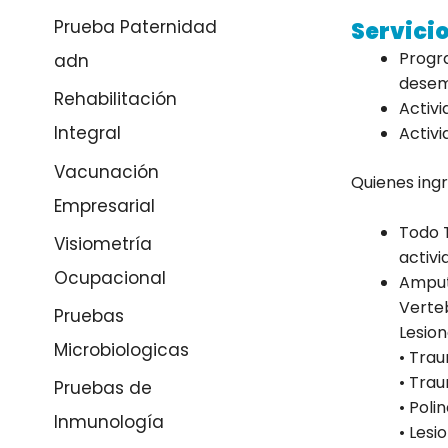
Prueba Paternidad
Servici
Progra
adn
desem
Rehabilitación
Activi
Integral
Activi
Vacunación
Quienes ingr
Empresarial
Todo 
Visiometría
activ
Ocupacional
Amput
Verteb
Pruebas
Lesion
Microbiologicas
• Tra
• Tra
Pruebas de
• Poli
Inmunología
• Lesi