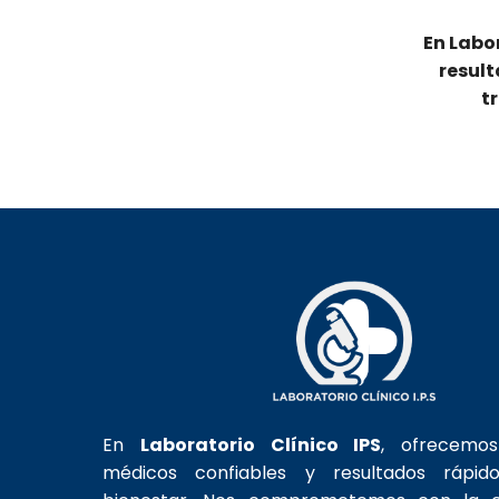
En Labor
result
t
En
Laboratorio Clínico IPS
, ofrecemo
médicos confiables y resultados rápid