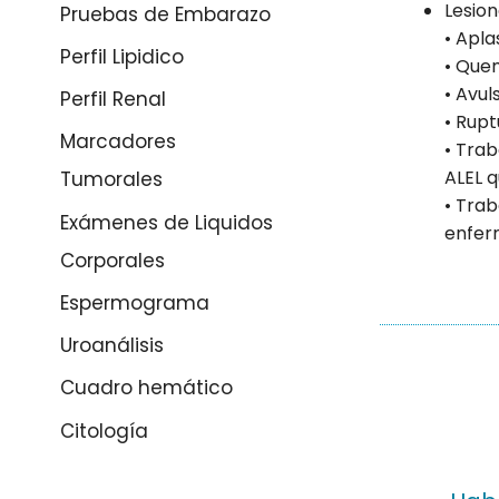
Lesion
Pruebas de Embarazo
• Apla
Perfil Lipidico
• Que
• Avul
Perfil Renal
• Rupt
Marcadores
• Tra
ALEL 
Tumorales
• Tra
Exámenes de Liquidos
enfer
Corporales
Espermograma
Uroanálisis
Cuadro hemático
Citología