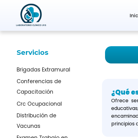
Ir
al
Ini
contenido
Servicios
Brigadas Extramural
Conferencias de
¿Qué es
Capacitación
Ofrece se
Crc Ocupacional
educativas
Distribución de
encaminada
principios 
Vacunas
Examen Trabajo en