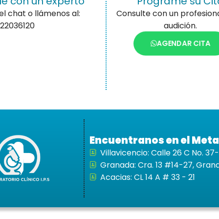
e con un experto
Programe su Cit
el chat o llámenos al:
Consulte con un profesiona
22036120
audición.
AGENDAR CITA
Encuentranos en el Meta
Villavicencio: Calle 26 C No. 3
Granada: Cra. 13 #14-27, Gran
Acacias: CL 14 A # 33 - 21