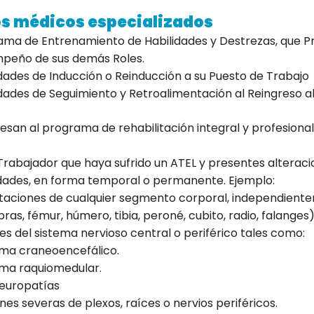
os médicos especializados
ma de Entrenamiento de Habilidades y Destrezas, que Pro
peño de sus demás Roles.
dades de Inducción o Reinducción a su Puesto de Trabajo
dades de Seguimiento y Retroalimentación al Reingreso al
esan al programa de rehabilitación integral y profesional
Trabajador que haya sufrido un ATEL y presentes alterac
idades, en forma temporal o permanente. Ejemplo:
aciones de cualquier segmento corporal, independientem
ras, fémur, húmero, tibia, peroné, cubito, radio, falang
es del sistema nervioso central o periférico tales como:
uma craneoencefálico.
uma raquiomedular.
neuropatías
ones severas de plexos, raíces o nervios periféricos.